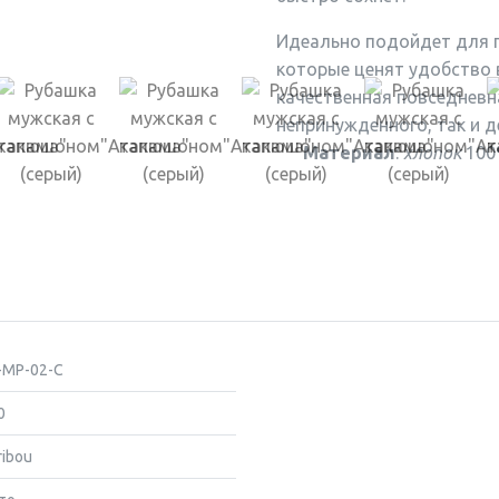
Идеально подойдет для 
которые ценят удобство 
качественная повседневн
непринужденного, так и д
Материал
:
хлопок
100
-МР-02-С
0
ribou