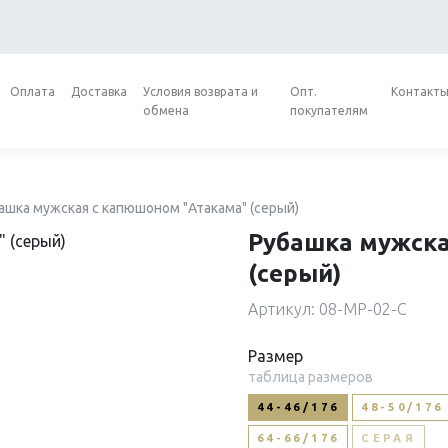
Оплата
Доставка
Условия возврата и
Опт.
Контакт
обмена
покупателям
ашка мужская с капюшоном "Атакама" (серый)
Рубашка мужск
(серый)
Артикул: 08-МР-02-С
Размер
таблица размеров
44-46/176
48-50/176
64-66/176
СЕРАЯ