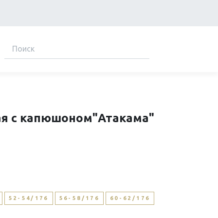
ы
ая с капюшоном"Атакама"
52-54/176
56-58/176
60-62/176