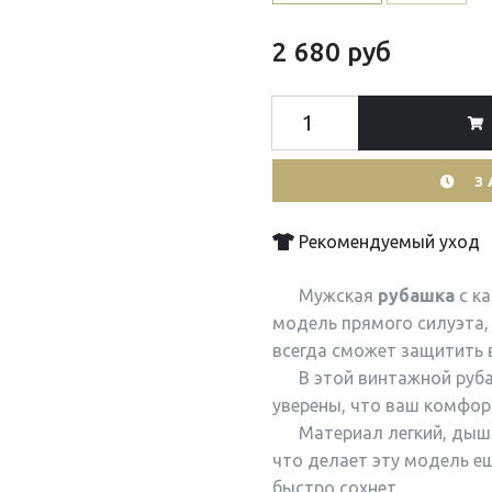
2 680 руб
З
Рекомендуемый уход
Мужская
рубашка
с к
модель прямого силуэта,
всегда сможет защитить в
В этой винтажной руба
уверены, что ваш комфорт
Материал легкий, дышащ
что делает эту модель е
быстро сохнет.