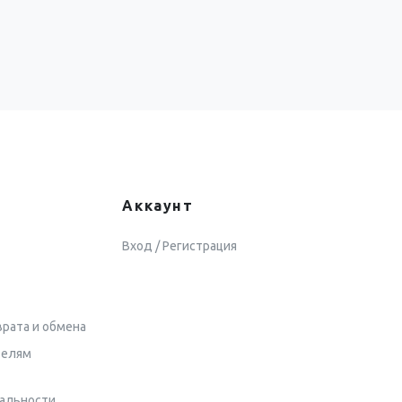
Аккаунт
Вход / Регистрация
врата и обмена
телям
альности