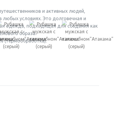
путешественников и активных людей,
в любых условиях. Это долговечная и
ая одежда, подходящая для создания как
елового образа.
% (термообработка).