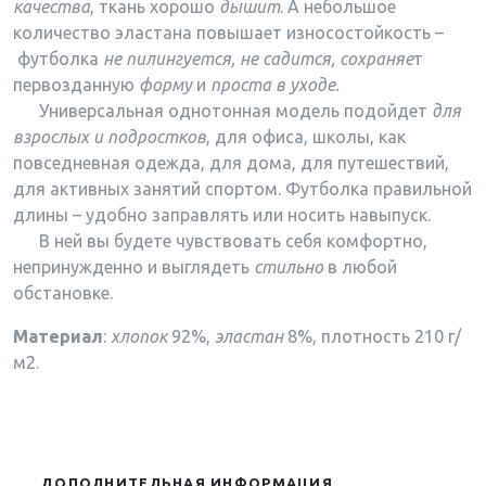
качества
, ткань хорошо
дышит
. А небольшое
количество эластана повышает износостойкость
–
футболка
не пилингуется, не садится,
сохраняе
т
первозданную
форму
и
проста в уходе.
Универсальная однотонная модель подойдет
для
взрослых и подростков
, для офиса, школы, как
повседневная одежда, для дома, для путешествий,
для активных занятий спортом. Футболка правильной
длины – удобно заправлять или носить навыпуск.
В ней вы будете чувствовать себя комфортно,
непринужденно и выглядеть
стильно
в любой
обстановке.
Материал
:
хлопок
92%,
эластан
8%, плотность 210 г/
м2.
ДОПОЛНИТЕЛЬНАЯ ИНФОРМАЦИЯ